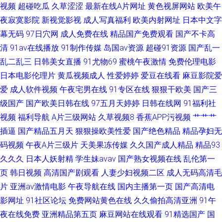
视频
超碰吃瓜
久草涩涩
最新在线A片网址
黄色视屏网站
欧美午
夜寂寞影院
新视觉影视
成人写真福利
欧美内射网址
日本中文字
幕无码
97日穴网
成人免费在线
精品国产免费观看
国产不卡高
清
91av在线播放
91制作传媒
岛国av资源
超碰91资源
国产乱一
乱二乱三
日韩美女直播
91尤物69
蜜桃午夜激情
免费伦理电影
日本电影伦理片
黄瓜视频成人
性爱婷婷
爱豆在线看
麻豆影院爱
爱
成人软件视频
午夜宅男在线
91专区在线
狠狠干欧美
国产三
级国产
国产欧美日韩在线
97五月天婷婷
日韩在线网
91福利社
视频
福利导航
A片三级网站
久草视频8
香蕉APP污视频
艹艹艹
插逼
国产精品五月天
狠狠操欧美性爱
国产绝色精品
精品孕妇无
码视频
午夜A片三级片
天美果冻传媒
久久国产成人精品
精品93
久久久
日本人妖射精
学生妹avav
国产熟女视频在线
乱伦第一
页
韩日视频
高清国产剧观看
人妻少妇视频二区
成人无码高清毛
片
亚洲av激情电影
午夜导航在线
国内主播第一页
国产高清电
影网址
91社区论坛
免费网站黄色在线
久久偷拍高清亚洲
91午
夜在线免费
亚洲精品第五页
麻豆网站在线观看
91精选国产
国