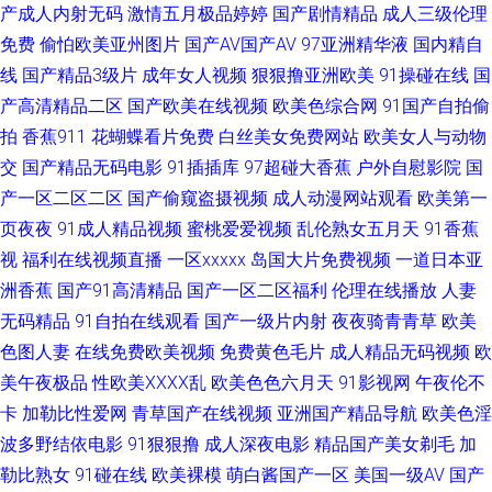
产成人内射无码
激情五月极品婷婷
国产剧情精品
成人三级伦理
剧场午夜 韩国一级在线免费 麻豆插插插 欧美激情A级片 人妻欧美啪啪啪 四
免费
偷怕欧美亚州图片
国产AV国产AV
97亚洲精华液
国内精自
线
国产精品3级片
成年女人视频
狠狠撸亚洲欧美
91操碰在线
国
虎永久地址日韩 亚洲h网站 91超碰成人 91视频国产网址 俺去啦综合网址 国
产高清精品二区
国产欧美在线视频
欧美色综合网
91国产自拍偷
拍
香蕉911
花蝴蝶看片免费
白丝美女免费网站
欧美女人与动物
产日韩欧美成人 韩国色色av 久久精色欲 国产精品白 玖玖色资源 欧美黄色网
交
国产精品无码电影
91插插库
97超碰大香蕉
户外自慰影院
国
产一区二区二区
国产偷窥盗摄视频
成人动漫网站观看
欧美第一
络 人妻午夜激情 日本精品人妖五区 91小视频黄 国产喷水自拍 九一精品中文
页夜夜
91成人精品视频
蜜桃爱爱视频
乱伦熟女五月天
91香蕉
视
福利在线视频直播
一区xxxxx
岛国大片免费视频
一道日本亚
字幕 内射无码一区日韩 97亚洲色 久久草资源网 免费试看网 久久香蕉草久久
洲香蕉
国产91高清精品
国产一区二区福利
伦理在线播放
人妻
国产精品韩日 欧美色图色 日韩h片网站 91白虎丝袜萝莉 www97色 亚洲影院
无码精品
91自拍在线观看
国产一级片内射
夜夜骑青青草
欧美
色图人妻
在线免费欧美视频
免费黄色毛片
成人精品无码视频
欧
老司机 97在线超碰 操碰视频免费 豆花国产mv 国产区五五区 内射人妻14p
美午夜极品
性欧美ⅩⅩⅩⅩ乱
欧美色色六月天
91影视网
午夜伦不
卡
加勒比性爱网
青草国产在线视频
亚洲国产精品导航
欧美色淫
日韩精品国产精品 91福利导 99TV污黄 福利视频网址 狼友www 人妻熟女一
波多野结依电影
91狠狠撸
成人深夜电影
精品国产美女剃毛
加
勒比熟女
91碰在线
欧美裸模
萌白酱国产一区
美国一级AV
国产
级片 五月狼人AV AV东方无码 国产精品打炮自拍 青青热久 欧美第一页www