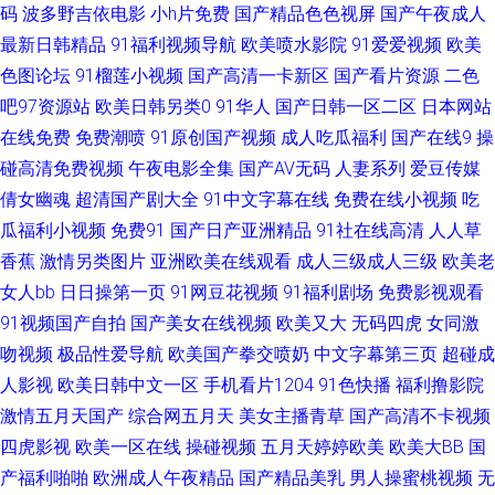
码
波多野吉依电影
小h片免费
国产精品色色视屏
国产午夜成人
最新日韩精品
91福利视频导航
欧美喷水影院
91爱爱视频
欧美
频 97中文资源站 岛国A片 激情五月天肏屄 欧美A片免费视频 深夜福利网址
色图论坛
91榴莲小视频
国产高清一卡新区
国产看片资源
二色
导航 TS伪娘在线 国产精品日韩欧 麻豆乱人伦 青青草好吊色 抖阴一二区 青娱
吧97资源站
欧美日韩另类0
91华人
国产日韩一区二区
日本网站
在线免费
免费潮喷
91原创国产视频
成人吃瓜福利
国产在线9
操
乐超碰 亚洲A网 91国产精选优质 国产精品伊人久久 欧美亚洲 亚洲综合激 超
碰高清免费视频
午夜电影全集
国产AV无码
人妻系列
爱豆传媒
倩女幽魂
超清国产剧大全
91中文字幕在线
免费在线小视频
吃
碰一本到97 欧美操欧美 日韩免费乱轮网站 97自拍超碰 成人午夜剧场网站 欧
瓜福利小视频
免费91
国产日产亚洲精品
91社在线高清
人人草
香蕉
激情另类图片
亚洲欧美在线观看
成人三级成人三级
欧美老
美性生 午夜福利A片 97资源在线视频 蜜桃久热久精品 影音资源AV网站 丁香
女人bb
日日操第一页
91网豆花视频
91福利剧场
免费影视观看
91视频国产自拍
国产美女在线视频
欧美又大
无码四虎
女同激
综合素人 黄色电影视频网 青青草社区 亚洲超碰自拍 九一看片 欧美日韩色图
吻视频
极品性爱导航
欧美国产拳交喷奶
中文字幕第三页
超碰成
国产91在线播放 欧美人妻BBw 影音先锋俺去啦 国产在线日韩二区 91孕妇在
人影视
欧美日韩中文一区
手机看片1204
91色快播
福利撸影院
激情五月天国产
综合网五月天
美女主播青草
国产高清不卡视频
线 国产一区二区11 97激情97激情 爱豆传媒映画 久久偷拍视频精品 日韩国
四虎影视
欧美一区在线
操碰视频
五月天婷婷欧美
欧美大BB
国
产福利啪啪
欧洲成人午夜精品
国产精品美乳
男人操蜜桃视频
无
产久久 91在线小视频 国产无套免费视频 日韩欧美亚州 国产视频久草 欧美另