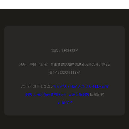
電話：1398328**
地址：中國（上海）自由貿易試驗區臨港新片區宏祥北路83
弄1-42號20幢118室
COPYRIGHT © 2026
WWW.SUYINBAO.ORG.CN
日用百貨
銷售
上海之倫商貿有限公司
日用百貨銷售
版權所有
SITEMAP