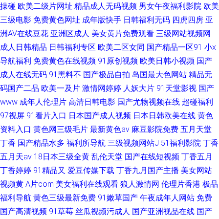
操碰
欧美二级片网址
精品成人无码视频
男女午夜福利影院
欧美
三级电影
免费黄色网址
成年版快手
日韩福利无码
四虎四房
亚
洲AV在线豆花
亚洲区成人
美女黄片免费观看
三级网站视频网
成人日韩精品
日韩福利专区
欧美二区女同
国产精品一区91
小x
导航福利
免费黄色在线视频
91原创视频
欧美日韩小视频
国产
成人在线无码
91黑料不
国产极品自拍
岛国最大色网站
精品无
码国产二品
欧美一及片
激情网婷婷
人妖大片
91天堂影视
国产
www
成年人伦理片
高清日韩电影
国产尤物视频在线
超碰福利
97视屏
91看片入口
日本国产成人视频
日本日韩欧美在线
黄色
资料入口
黄色网三级毛片
最新黄色av
麻豆影院免费
五月天堂
丁香
国产精品水多
福利所导航
三级视频网站J
51福利影院
丁香
五月天av
18日本三级全黄
乱伦天堂
国产在线短视频
丁香五月
丁香婷婷
91精品又
爱豆传媒下载
丁香九月国产主播
美女网站
视频黄
A片com
美女福利在线观看
狼人激情网
伦理片香港
极品
福利导航
黄色三级最新免费
91嫩草国产
午夜成年人网站
免费
国产高清视频
91草莓
丝瓜视频污成人
国产亚洲视品在线
国产