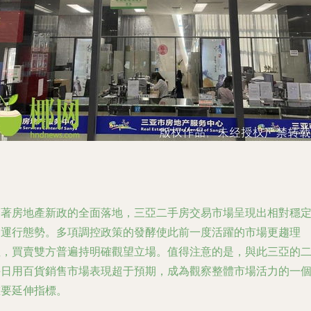
隨著房地產新政的全面落地，三亞二手房交易市場呈現出相對穩
的運行態勢。多項調控政策的發酵使此前一度活躍的市場更趨理
性，買賣雙方普遍持明確觀望立場。值得注意的是，與此三亞的
手日用百貨銷售市場表現超于預期，成為觀察整體市場活力的一
重要延伸指標。