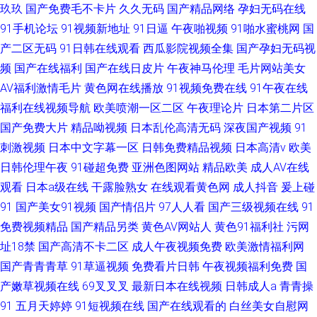
玖玖
国产免费毛不卡片
久久无码
国产精品网络
孕妇无码在线
91手机论坛
91视频新地址
91日逼
午夜啪视频
91啪水蜜桃网
国
产二区无码
91日韩在线观看
西瓜影院视频全集
国产孕妇无码视
频
国产在线福利
国产在线日皮片
午夜神马伦理
毛片网站美女
AV福利激情毛片
黄色网在线播放
91视频免费在线
91午夜在线
福利在线视频导航
欧美喷潮一区二区
午夜理论片
日本第二片区
国产免费大片
精品呦视频
日本乱伦高清无码
深夜国产视频
91
刺激视频
日本中文字幕一区
日韩免费精品视频
日本高清v
欧美
日韩伦理午夜
91碰超免费
亚洲色图网站
精品欧美
成人AV在线
观看
日本a级在线
干露脸熟女
在线观看黄色网
成人抖音
爰上碰
91
国产美女91视频
国产情侣片
97人人看
国产三级视频在线
91
免费视频精品
国产精品另类
黄色AV网站人
黄色91福利社
污网
址18禁
国产高清不卡二区
成人午夜视频免费
欧美激情福利网
国产青青青草
91草逼视频
免费看片日韩
午夜视频福利免费
国
产嫩草视频在线
69叉叉叉
最新日本在线视频
日韩成人a
青青操
91
五月天婷婷
91短视频在线
国产在线观看的
白丝美女自慰网