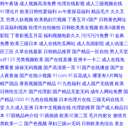
韩午夜场
成人视频高清免费
伦理在线影视
成人三级视频在线
91理论片
欧美日韩性爱福利
av午夜探花福利
精品毛片
久久叉
叉
另类人妖视频
欧美熟妇穴视频
丁香五月V国产
日韩黄色网址
豆花福利视频
轮理片自拍偷拍
日韩欧美美女视频
欧美A级黄色
影院
丁香影视五月花
福利视频电影久久
污污污污免费
91金典
免费
欧美三级日本
成人在线吃瓜网站
成人岛国影院
成人动漫二
区三区
久草在线最新
日韩精品推荐
国产精品一区自拍
男人天堂
a片123
另类视频欧美
国产在线直播
亚洲卡一卡二
成人在线免
费看黄
操操无码视频
国产高清第一页
91国产在线播放
国产女
人夜夜做
国产在线小视频
91com
91豆花成人
哪里有A片网址
精产国品
香蕉视频国产精品
91九色福利
成人国产无线视
欧美
日韩性生活片
国产伦理剧
国产精品无套无码
成年人网站免费
国
产精品1000
91九色在线视频
日本伦理片在线
三级无码在线天
堂
久久成人亚洲
日本中文视频在线
伦理剧推荐
国产成人精品日
本
97甜桃品种介绍
91插插插
欧美SE第二页
毛片内射女
激情另
类欧美一二
国产色视频
孕妇三级av无码
日韩欧美色综合
美女