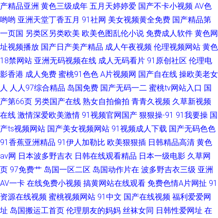
产精品亚洲
黄色三级成年
五月天婷婷爱
国产不卡小视频
AV色
哟哟
亚洲天堂丁香五月
91社网
美女视频黄全免费
国产精品第
一页国
另类区另类欧美
欧美色图乱伦小说
免费成人软件
黄色网
址视频播放
国产日产美产精品
成人午夜视频
伦理视频网站
黄色
18禁网站
亚洲无码视频在线
成人无码看片
91原创社区
伦理电
影香港
成人免费
蜜桃91色色
A片视频网
国产自在线
操欧美老女
人
人人97综合精品
岛国免费
国产无码一二
蜜桃tv网站入口
国
产第66页
另类国产在线
熟女自拍偷拍
青青久视频
久草新视频
在线
激情深爱欧美激情
91视频官网国产
狠狠操-91
91我要操
国
产ts视频网站
国产美女视频网站
91视频成人下载
国产无码色色
91香蕉亚洲精品
91伊人加勒比
欧美狠狠插
日韩精品高清
黄色
av网
日本波多野吉衣
日韩在线观看精品
日本一级电影
久草网
页
97免费艹
岛国一区二区
岛国动作片在
波多野吉衣三级
亚洲
AV一卡
在线免费小视频
搞黄网站在线观看
免费色情A片网扯
91
资源在线视频
蜜桃视频网站
91中文
国产在线视频
福利爱爱网
址
岛国搬运工首页
伦理朋友的妈妈
丝袜女同
日韩性爱网址
在