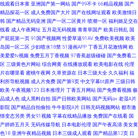
线观看日本黄
亚洲国产第一网站
国产99不卡
66精品视频
国产
精品探花一区
成人免费国产大片
国产在线网址观看
欧美激情日
韩
国产精品无码亚洲
国产一区二区黄片
喷潮一区
福利姬足交在
线看
成人午夜网址
五月花无码视频
青青草国产
欧美日韩乱
国
产屁屁第一页
91国产视频网
性爱草逼91AV
免费欧美视频
欧美
岛国一区二区
少妇喷水18禁
51漫画APP
丁香五月花激情网
欧
美爱爱tv视频
免费五月丁香视频
97香蕉超级碰碰
国产免费看二
区
三级黄色片网站
综合网黄
在线播放观看
欧美电影在线
伦理
片在哪里看
蜜桃午夜网
久草资源在
日本三级大全
久久福利
福
利所导航视频
成人片免费
国产第9页
中文字幕bt原声
三级日韩
欧美
午夜视频123
日本推理片
丁香五月网站
国产免费看视频
极
品成人色
成人黑料自拍
国产日韩欧美网站
国产无码av
老湿A片
影院
国产精品自拍偷拍
牛牛影院A片
日韩无码视频网站
都市激
情变态另类
男女91视频
字幕在线精品播放
免费国产在线看
国
产婷婷五月天
无码传媒导航
日本电影伦理
国产午夜高清
美女黄
色18
亚洲午夜精品视频
日本三级成人观看
国产精品第12页
日