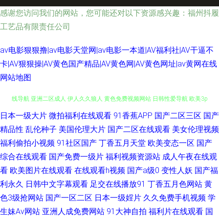
感谢您访问我们的网站，您可能还对以下资源感兴趣：福州抖履
工艺品有限责任公司
av电影狠狠撸|av电影天堂网|av电影一本道|AV福利社|AV干逼不
卡|AV狠狠操|AV黄色国产精品|AV黄色网|AV黄色网址|av黄网在线
网站地图
日本一级大片
微拍福利在线观看
91香蕉APP
国产二区三区
国产
国产91青青视频 99欧美不能看 青娱福利视频在线 婷婷她六月天 午夜视频在
精品性
乱伦种子
美国伦理大片
国产二区在线观看
美女伦理视频
线导航 亚洲二区成人 伊人久久狼人 黄色免费视频网站 日韩性爱导航 欧美3p
福利偷拍小视频
91社区国产
丁香五月天堂
欧美变态一区
国产
综合在线观看
国产免费一级片
福利视频资源站
成人午夜在线观
一区 91社欧美 韩国91短片 麻豆国产一二三四 五月天福利网 豆花成人精品社
看
欧美图片在线观看
在线观看h视频
国产a级0
变性人妖
国产福
利永久
日韩中文字幕观看
足交在线播放91
丁香五月色网站
黄
区 日韩福利视频 伊人成人电影 午夜激情福利AV 91永久免费视频 91白虎丝
色3级抢网站
国产一区二区
日本一级婬片
久久免费手机视频
学
生妹Av网站
亚洲人成免费网站
91大神自拍
福利片在线观看
国
袜萝莉 亚洲色鬼 91竹菊国产 豆花视频制服资源 久草欧美在线 AV日韩 福利