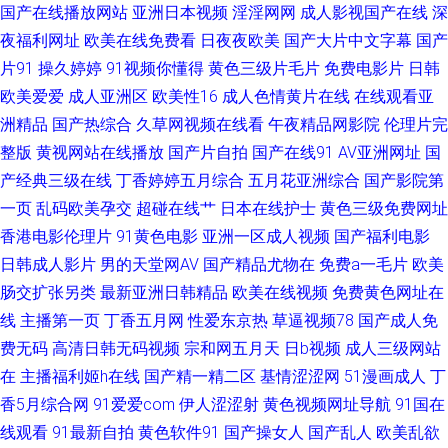
国产在线播放网站
亚洲日本视频
淫淫网网
成人影视国产在线
深
夜福利网址
欧美在线免费看
日夜夜欧美
国产大片中文字幕
国产
人午夜网站 日韩亚欧特 2026肏逼网 国产极品另类 av久色 日韩AV激情网 大
片91
操久婷婷
91视频你懂得
黄色三级片毛片
免费电影片
日韩
欧美爱爱
成人亚洲区
欧美性16
成人色情黄片在线
在线观看亚
香蕉97 亚洲第一夜 国产99 探花熟女 精品久久区 亚洲av青草影院 亚洲成人
洲精品
国产热综合
久草网视频在线看
午夜精品网影院
伦理片完
网站大全 含羞草porn 色色爽成人精品 国产午夜精品福利 91福利合集系列 东
整版
黄视网站在线播放
国产片自拍
国产在线91
AV亚洲网址
国
产经典三级在线
丁香婷婷五月综合
五月花亚洲综合
国产影院第
方成人AV在线 另类性爱影院 香蕉网伊人 91呦呦在线观看 豆花日韩成人社区
一页
乱码欧美孕交
超碰在线艹
日本在线护士
黄色三级免费网址
香港电影伦理片
91黄色电影
亚洲一区成人视频
国产福利电影
日本一本免费观看 91密桃视频 国产TS系里 蜜桃福利影院 天堂社一区二区
日韩成人影片
男的天堂网AV
国产精品尤物在
免费a一毛片
欧美
肠交扩张另类
最新亚洲日韩精品
欧美在线视频
免费黄色网址在
91成人社区电影 草草视频 精品二区精品 色网在线观看 大香蕉伊人干 色中色
线
主播第一页
丁香五月网
性爱东京热
草逼视频78
国产成人免
费无码
高清日韩无码视频
宗和网五月天
日b视频
成人三级网站
综合色图
在
主播福利姬h在线
国产精一精二区
基情涩涩网
51漫画成人
丁
香5月综合网
91爱爱com
伊人涩涩射
黄色视频网址导航
91国在
线观看
91最新自拍
黄色软件91
国产操女人
国产乱人
欧美乱欲