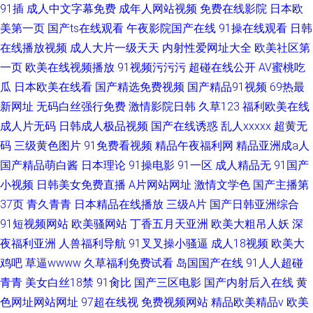
91插
成人中文字幕免费
成年人网站视频
免费在线影院
日本欧
美第一页
国产ts在线观看
午夜影院国产在线
91操在线观看
日韩
在线播放视频
成人大片一级天天
内射性爱网址大全
欧美社区第
一页
欧美在线视频播放
91视频污污污
超碰在线公开
AV蜜桃吃
瓜
日本欧美在线看
国产精选免费视频
国产精品91视频
69热最
新网址
无码白丝强行免费
激情影院日韩
久草123
福利欧美在线
成人片无码
日韩成人极品视频
国产在线诱惑
乱人xxxxx
超黄无
码
三级黄色图片
91免费看视频
精品午夜福利网
精品亚洲成a人
国产精品萌白酱
日本理论
91操电影
91一区
成人精品无
91国产
小视频
日韩美女免费直播
A片网站网址
激情文学色
国产主播第
37页
青久青青
日本精品在线播放
三级A片
国产日韩亚洲综合
91短视频网站
欧美骚网站
丁香五月天亚洲
欧美大粗吊人妖
深
夜福利亚洲
人兽福利导航
91叉叉操小骚逼
成人18视频
欧美大
鸡吧
草逼wwww
久草福利免费试看
岛国国产在线
91人人超碰
青青
美女白丝18禁
91肏比
国产三区电影
国产内射后入在线
黄
色网址网站网址
97超在线视
免费视频网站
精品欧美精品v
欧美