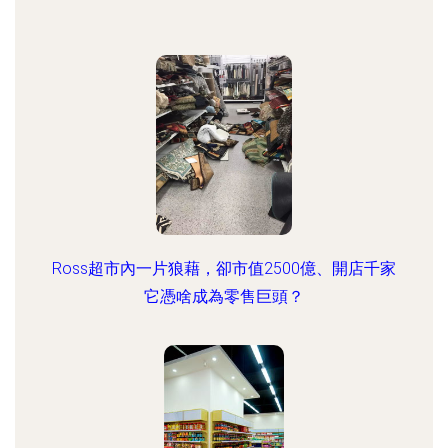
Ross超市內一片狼藉，卻市值2500億、開店千家
它憑啥成為零售巨頭？