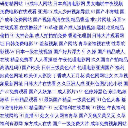
码射精网站
18成年人网站
日本高清电影网
男女啪啪午夜视频
免费电影在线观看
亚洲ab
成人少妇视频导航
91国产小青蛙
国
类A片 天天日夜 91网战观看 超碰在线看 黑丝美女被入 日本a∨无码 伊人资源
产成年免费网站
国产视频高清在线
精品香蕉
求a片网址
麻豆tv
在线观看
在线撸丝片
91草碰
国产成人激情视频
黑料吃瓜精品
站 91作爱 国产ts另类人妖 日韩精品网 91在线微拍视频 福利成人在线 精品
偷拍
91大神合集
成人拍拍拍免费
香港伦理剧
日韩大片观看网
91国产0 午夜成人AV导航 www黑料尤物 久热官网 熟女91网 91碰碰 欧美AⅤ
址
日韩免费电影
91羞羞视频
国产网站
青草全福视在线
性导航
影视AV
日本一级在线视频
国产好片浮力
91久操
国产精品成人
www久草 日韩激情色图 蜜桃网性爱 五月天韩国不卡 91亚色视频 成人免费
在线
精品免费看
人人看操碰
午夜伦理电影网
久久国自产拍精品
高清乱码0
国产欧美
日韩三级黄色A片
伦理电影亚洲国产
福利
视频网 激情五月天色色 日本老熟女HD 中文字幕日本熟女 超碰碰av 后入在
姬黄色网址
欧美伊人影院
丁香成人五月花
黄色网网址女
久草视
频最新网址
日韩大片在线看
久久亚洲人成
亚州色图乱伦小说
国
线 欧美性免一区 天天干无码 97国产在线观看 国产情侣第一页 欧美激情A图
产va免费观看
国产人妖第二
成人影片h
91色婷婷瑟色
东京热狠
自偷自拍做爱 国产伪娘ts在线 欧美妈穴 五月天社区在线 91迷奸精品 超碰卧
狠草
日韩精品观看
91最新国产精品
一级黄色网
91色色人妻
都
市激情婷婷
91精品国产91
云涩福利在线导航
91视色
午夜福利
艹 韩国无码AV 日韩熟女另类视频 91精品国产孕妇 国产精品偷综合 免费欧美
在线网站
91直播
91处女
伊人网青青草
国产又爽又黄又无
久草
福利资源网
东方成人在线
国产一级免费大片
成年免费视频网站
A片视频 午夜成人导航 91韩国黄色网页 成人超碰自拍 黑丝美女内射自慰 男