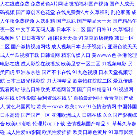
人在线成免费
免费黄色A片网址
微拍福利国产视频
国产人成无
码视频
国产原创区色花堂
在线免费黄A片
久草福利
乱伦家庭
成
无码爆乳久久 国产日韩乱 女同六区 日韩有码au 成人超碰 欧美激情熟妇 少妇
人午夜免费视频
人妖射精
国产屁屁
国产精品天干天
国产精品午
黑丝足交 人妻精品二区在线 欧亚另类综合 欧美极品性爱 伊人在线成人av 99
夜一区
中文字幕无码人妻
日本不卡二区
国产日韩91
久草福利
视频网
91日日夜夜91
超碰碰天天操
91草草酒店视频
韩日一区
色导航 国产精品吃瓜视频 韩日操逼无码 欧美精品另类 亚洲欧美ts热舞 97大
二区
国产激情视频网站
成人视频日本
茄子视频污
亚洲色欲天天
成人丝瓜视频下载
日韩逼网
精东传媒入口
黄wwww色
香港伦理
香蕉热播 成人论理视屏 国产色五月婷婷 欧美成人99密芽 婷婷爱香蕉 综合无
电影在线
成人影院在线播放
欧美足交一区二区
91视频电影
另
类四虎
亚洲东京热
国产不卡在线
91九色视频
日本天堂视频导
码中文网 AV男人网光在线 黄色三级片网址 青青操在线 午夜三级网站 91老司
航
日本三级光棍影院
91大神精品
欧美怡红院院二区
爱豆传媒
机色色 超碰天天干天天操 九一视频免费观看 伪娘互操 91se白浆 99豆花日本
观看网站
综合日韩欧美
草逼网首页
国产日韩精品91
91视频网
站在线
69性影院
福利资源在线
91自拍最新网址
青青草国产成
视频 黄射网站91 欧美福利网站 人妻玖玖 日本蜜桃综合网 天天干在线激情
人
黄色岛国网站
欧美一xxxxx
欧美gayv
91色情激情网
中国韩国
日本高清
国产国产一区
亚洲欧洲成人
日韩在线
久久国产影视综
1024国产毛片 白嫩玉足足交 福利网av 韩国三级视频网站 91极品探花 豆花
合
欧美69潮喷
伦理片app下载
激情视频国产精品
91草莓久草超
碰
成人性爱aa影院
欧美性爱插插
欧美日韩色黄片
91草莓影院
入口官网 国产在线骚货群p 欧美成人TV 日本色色图 91蜜桃麻豆 成人天蚕91