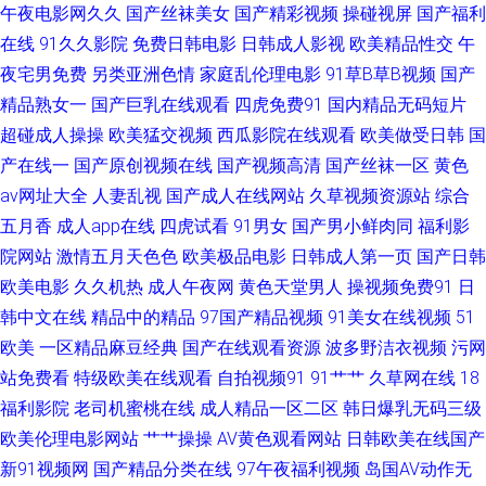
午夜电影网久久
国产丝袜美女
国产精彩视频
操碰视屏
国产福利
在线
91久久影院
免费日韩电影
日韩成人影视
欧美精品性交
午
国产精品官网 欧美大肥婆p 人人摸人人爱 91青娱乐首页 成人黄色电影网址
夜宅男免费
另类亚洲色情
家庭乱伦理电影
91草B草B视频
国产
另类伊人vv 欧美涩涩视频 婷婷五月天亚洲 91视频导航 大香蕉AV网 久久蜜芽
精品熟女一
国产巨乳在线观看
四虎免费91
国内精品无码短片
超碰成人操操
欧美猛交视频
西瓜影院在线观看
欧美做受日韩
国
影视 欧美亚州色的图 91黑丝视频网站 影音先锋男人站 超碰色色人人 久草手
产在线一
国产原创视频在线
国产视频高清
国产丝袜一区
黄色
av网址大全
人妻乱视
国产成人在线网站
久草视频资源站
综合
机在线视频 伊人大香蕉91 超碰在线人 九九成人伊人 美女看片 青青草视频国
五月香
成人app在线
四虎试看
91男女
国产男小鲜肉同
福利影
院网站
激情五月天色色
欧美极品电影
日韩成人第一页
国产日韩
产 五月丁香色图 在线豆花黑料9 超碰青青草原 韩日屄视频 伦理片大香蕉 亚
欧美电影
久久机热
成人午夜网
黄色天堂男人
操视频免费91
日
韩中文在线
精品中的精品
97国产精品视频
91美女在线视频
51
洲天堂91 午夜视频97 国产久草免费 日本se情 亚洲AV操逼 99re视频 国产在
欧美
一区精品麻豆经典
国产在线观看资源
波多野洁衣视频
污网
线视频 精品伦理 老司机副利院 欧美亚日韩 91色人妻 成人AⅤ色导航 欧美成
站免费看
特级欧美在线观看
自拍视频91
91艹艹
久草网在线
18
福利影院
老司机蜜桃在线
成人精品一区二区
韩日爆乳无码三级
人A片网 无码18禁 伊人豆花91 www青草 青青草中文娱乐网 91福利在线看
欧美伦理电影网站
艹艹操操
AV黄色观看网站
日韩欧美在线国产
新91视频网
国产精品分类在线
97午夜福利视频
岛国AV动作无
黄污网站 美女91视频 传媒A片 深夜黄色A片 成人av五月花 免费观看国产视