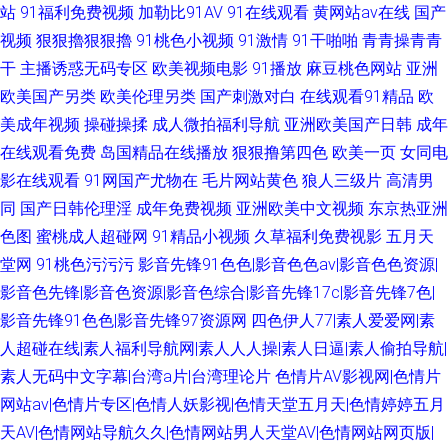
站
91福利免费视频
加勒比91AV
91在线观看
黄网站av在线
国产
视频
狠狠擼狠狠擼
91桃色小视频
91激情
91干啪啪
青青操青青
干
主播诱惑无码专区
欧美视频电影
91播放
麻豆桃色网站
亚洲
欧美国产另类
欧美伦理另类
国产刺激对白
在线观看91精品
欧
美成年视频
操碰操揉
成人微拍福利导航
亚洲欧美国产日韩
成年
在线观看免费
岛国精品在线播放
狠狠撸第四色
欧美一页
女同电
影在线观看
91网国产尤物在
毛片网站黄色
狼人三级片
高清男
同
国产日韩伦理淫
成年免费视频
亚洲欧美中文视频
东京热亚洲
色图
蜜桃成人超碰网
91精品小视频
久草福利免费视影
五月天
堂网
91桃色污污污
影音先锋91色色|影音色色av|影音色色资源|
影音色先锋|影音色资源|影音色综合|影音先锋17c|影音先锋7色|
影音先锋91色色|影音先锋97资源网
四色伊人77|素人爱爱网|素
人超碰在线|素人福利导航网|素人人人操|素人日逼|素人偷拍导航|
素人无码中文字幕|台湾a片|台湾理论片
色情片AV影视网|色情片
网站av|色情片专区|色情人妖影视|色情天堂五月天|色情婷婷五月
天AV|色情网站导航久久|色情网站男人天堂AV|色情网站网页版|