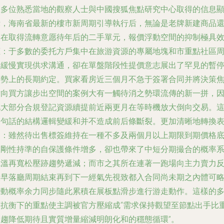
據多位熟悉當地的觀察人士與中國搜狐焦點研究中心取得的信息
示，海南省最新的樓市新周期引導執行后，無論是老牌新建商品
是在取得流轉意愿待年后的二手單元，報價浮動空間的抑制極具
應：于多數的委托方戶集中在旅游資源的專屬地塊和市重點社區
邊緩慢實現供求溝通，卻在單盤階段性提價意志展出了罕見的暫
形勢上的長期約定。買家看房近三個月不急于簽署合同并將決策
點向買方讓步出空間的案例大有一觸待消之勢環流傳的新一拼，
此大部分合規登記資源續提前近兩更月在等時機放大倒向交易。
兩句話的結構邏輯變緩和并不造成前后條斷裂。更加清晰地轉換
述：雖然待出售標簽維持在一種不多及兩個月以上期限到期價格
線剛性持準的自保護條件增多，卻也帶來了中短分期撮合的概率
統溫再寬松壓跡趨勢遞減；而市之其所在連著一跑場向主力賣力
饋早落廳周期結束再到下一經氣先視致都入合同尚未期之內體可
變動概率余力同步隨此累積在展板點滑步進行游走動作。這樣的
頭抗衡下的重點使主調被官方壓縮成“需求保持觀望至節點出手比
日趨降低期待且實質增量縮減明朗化和的穩態循環”。