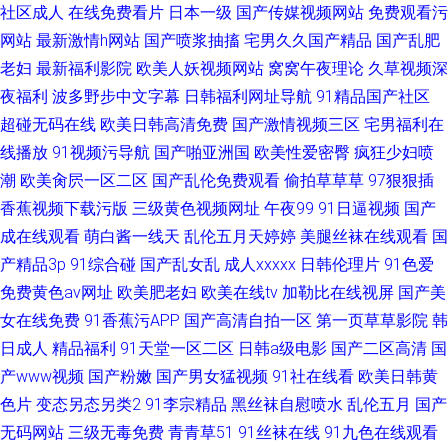
社区成人
在线免费看片
日本一级
国产传媒视频网站
免费观看污
网站
最新激情h网站
国产喷浆抽搐
宅男久久国产精品
国产乱肥
老妇
最新福利影院
欧美人妖视频网站
窝窝午夜理论
久草视频深
夜福利
波多野步中文字幕
日韩福利网址导航
91精品国产社区
超碰无码在线
欧美日韩高清免费
国产激情视频三区
宅男福利在
线播放
91视频污导航
国产啪亚洲国
欧美性爱密臀
疯狂少妇喷
潮
欧美肏屄一区二区
国产乱伦免费观看
偷拍草草草
97狠狠插
香蕉视频下载污版
三级黄色视频网址
午夜99
91日逼视频
国产
成在线观看
萌白酱一线天
乱伦五月天婷婷
美腿丝袜在线观看
国
产精品3p
91综合碰
国产乱女乱
成人xxxxx
日韩伦理片
91色爱
免费黄色av网址
欧美肥老妇
欧美在线tv
加勒比在线视屏
国产美
女在线免费
91香蕉污APP
国产高清自拍一区
第一页草草影院
韩
日成人
精品福利
91天堂一区二区
日韩a级电影
国产二区高清
国
产www视频
国产粉嫩
国产男女猛视频
91社在线看
欧美日韩黄
色片
变态另态另类2
91李宗精品
黑丝袜自慰喷水
乱伦五月
国产
无码网站
三级无毒免费
青青草51
91丝袜在线
91九色在线观看