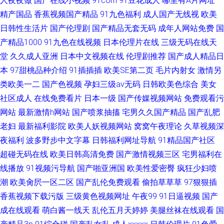
人夜夜做
国产在线小视频
91com
91豆花成人
哪里有A片网址
精产国品
香蕉视频国产精品
91九色福利
成人国产无线视
欧美
日韩性生活片
国产伦理剧
国产精品无套无码
成年人网站免费
国
产精品1000
91九色在线视频
日本伦理片在线
三级无码在线天
堂
久久成人亚洲
日本中文视频在线
伦理剧推荐
国产成人精品日
本
97甜桃品种介绍
91插插插
欧美SE第二页
毛片内射女
激情另
类欧美一二
国产色视频
孕妇三级av无码
日韩欧美色综合
美女
社区成人
在线免费看片
日本一级
国产传媒视频网站
免费观看污
网站
最新激情h网站
国产喷浆抽搐
宅男久久国产精品
国产乱肥
老妇
最新福利影院
欧美人妖视频网站
窝窝午夜理论
久草视频深
夜福利
波多野步中文字幕
日韩福利网址导航
91精品国产社区
超碰无码在线
欧美日韩高清免费
国产激情视频三区
宅男福利在
线播放
91视频污导航
国产啪亚洲国
欧美性爱密臀
疯狂少妇喷
潮
欧美肏屄一区二区
国产乱伦免费观看
偷拍草草草
97狠狠插
香蕉视频下载污版
三级黄色视频网址
午夜99
91日逼视频
国产
成在线观看
萌白酱一线天
乱伦五月天婷婷
美腿丝袜在线观看
国