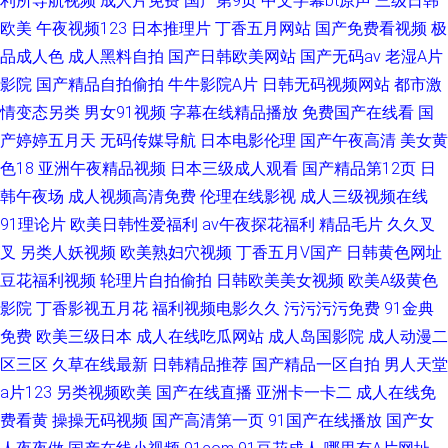
利所导航视频
成人片免费
国产第9页
中文字幕bt原声
三级日韩
欧美
午夜视频123
日本推理片
丁香五月网站
国产免费看视频
极
品成人色
成人黑料自拍
国产日韩欧美网站
国产无码av
老湿A片
影院
国产精品自拍偷拍
牛牛影院A片
日韩无码视频网站
都市激
情变态另类
男女91视频
字幕在线精品播放
免费国产在线看
国
产婷婷五月天
无码传媒导航
日本电影伦理
国产午夜高清
美女黄
色18
亚洲午夜精品视频
日本三级成人观看
国产精品第12页
日
韩午夜场
成人视频高清免费
伦理在线影视
成人三级视频在线
91理论片
欧美日韩性爱福利
av午夜探花福利
精品毛片
久久叉
叉
另类人妖视频
欧美熟妇穴视频
丁香五月V国产
日韩黄色网址
豆花福利视频
轮理片自拍偷拍
日韩欧美美女视频
欧美A级黄色
影院
丁香影视五月花
福利视频电影久久
污污污污免费
91金典
免费
欧美三级日本
成人在线吃瓜网站
成人岛国影院
成人动漫二
区三区
久草在线最新
日韩精品推荐
国产精品一区自拍
男人天堂
a片123
另类视频欧美
国产在线直播
亚洲卡一卡二
成人在线免
费看黄
操操无码视频
国产高清第一页
91国产在线播放
国产女