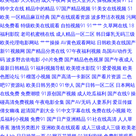
欧美电影
久久机热
成人午夜网
黄色天堂男人
操视频免费91
日
韩中文在线
精品中的精品
97国产精品视频
91美女在线视频
51
洲天堂91 午夜视频97 国产久草免费 日本se情 亚洲AV操逼 99re视频 国产在
欧美
一区精品麻豆经典
国产在线观看资源
波多野洁衣视频
污网
线视频 精品伦理 老司机副利院 欧美亚日韩 91色人妻 成人AⅤ色导航 欧美成
站免费看
特级欧美在线观看
自拍视频91
91艹艹
久草网在线
18
福利影院
老司机蜜桃在线
成人精品一区二区
韩日爆乳无码三级
人A片网 无码18禁 伊人豆花91 www青草 青青草中文娱乐网 91福利在线看
欧美伦理电影网站
艹艹操操
AV黄色观看网站
日韩欧美在线国产
新91视频网
国产精品分类在线
97午夜福利视频
岛国AV动作无
黄污网站 美女91视频 传媒A片 深夜黄色A片 成人av五月花 免费观看国产视
码
波多野吉依电影
小h片免费
国产精品色色视屏
国产午夜成人
最新日韩精品
91福利视频导航
欧美喷水影院
91爱爱视频
欧美
频 97中文资源站 岛国A片 激情五月天肏屄 欧美A片免费视频 深夜福利网址
色图论坛
91榴莲小视频
国产高清一卡新区
国产看片资源
二色
吧97资源站
欧美日韩另类0
91华人
国产日韩一区二区
日本网站
导航 TS伪娘在线 国产精品日韩欧 麻豆乱人伦 青青草好吊色 抖阴一二区 青娱
在线免费
免费潮喷
91原创国产视频
成人吃瓜福利
国产在线9
操
乐超碰 亚洲A网 91国产精选优质 国产精品伊人久久 欧美亚洲 亚洲综合激 超
碰高清免费视频
午夜电影全集
国产AV无码
人妻系列
爱豆传媒
倩女幽魂
超清国产剧大全
91中文字幕在线
免费在线小视频
吃
碰一本到97 欧美操欧美 日韩免费乱轮网站 97自拍超碰 成人午夜剧场网站 欧
瓜福利小视频
免费91
国产日产亚洲精品
91社在线高清
人人草
香蕉
激情另类图片
亚洲欧美在线观看
成人三级成人三级
欧美老
美性生 午夜福利A片 97资源在线视频 蜜桃久热久精品 影音资源AV网站 丁香