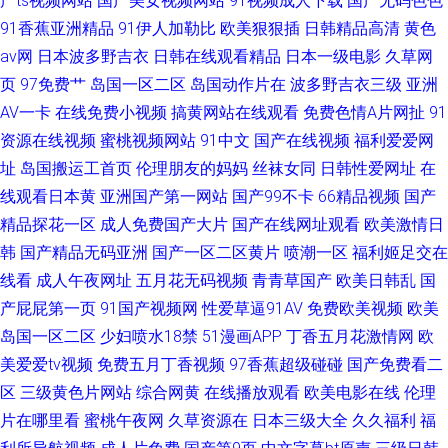
产ts视频网站
国产美女视频网站
91视频成人下载
国产无码色色
91香蕉亚洲精品
91伊人加勒比
欧美狠狠插
日韩精品高清
黄色
av网
日本波多野吉衣
日韩在线观看精品
日本一级电影
久草网
页
97免费艹
岛国一区二区
岛国动作片在
波多野吉衣三级
亚洲
AV一卡
在线免费小视频
搞黄网站在线观看
免费色情A片网扯
91
资源在线视频
蜜桃视频网站
91中文
国产在线视频
福利爱爱网
址
岛国搬运工首页
伦理朋友的妈妈
丝袜女同
日韩性爱网址
在
线观看日本黄
亚洲国产第一网站
国产99不卡
66精品视频
国产
精品探花一区
成人免费国产大片
国产在线网址观看
欧美激情日
韩
国产精品无码亚洲
国产一区二区黄片
喷潮一区
福利姬足交在
线看
成人午夜网址
五月花无码视频
青青草国产
欧美日韩乱
国
产屁屁第一页
91国产视频网
性爱草逼91AV
免费欧美视频
欧美
岛国一区二区
少妇喷水18禁
51漫画APP
丁香五月花激情网
欧
美爱爱tv视频
免费五月丁香视频
97香蕉超级碰碰
国产免费看二
区
三级黄色片网站
综合网黄
在线播放观看
欧美电影在线
伦理
片在哪里看
蜜桃午夜网
久草资源在
日本三级大全
久久福利
福