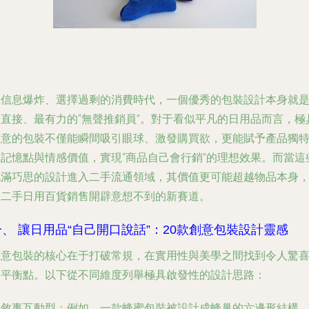
在信息爆炸、選擇過剩的消費時代，一個優秀的包裝設計本身就
最直接、最有力的“無聲推銷員”。對于看似平凡的日用品而言，極
創意的包裝不僅能瞬間吸引眼球、激發購買欲，更能賦予產品獨
的記憶點與情感價值，實現“商品自己會行銷”的理想效果。而當這
充滿巧思的設計進入二手流通領域，其價值更可能超越物品本身
為二手日用百貨銷售開辟意想不到的新賽道。
一、 讓日用品“自己開口說話”：20款創意包裝設計靈感
創意包裝的核心在于打破常規，在實用性與美學之間找到令人驚
的平衡點。以下從不同維度列舉極具啟發性的設計思路：
.
敘事互動型
：例如，一款蜂蜜包裝被設計成蜂巢的六邊形結構