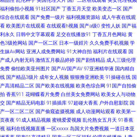
精品性
乱伦种子
美国伦理大片
国产二区在线观看
美女伦理视频
线导航 亚洲二区成人 伊人久久狼人 黄色免费视频网站 日韩性爱导航 欧美3p
福利偷拍小视频
91社区国产
丁香五月天堂
欧美变态一区
国产
综合在线观看
国产免费一级片
福利视频资源站
成人午夜在线观
一区 91社欧美 韩国91短片 麻豆国产一二三四 五月天福利网 豆花成人精品社
看
欧美图片在线观看
在线观看h视频
国产a级0
变性人妖
国产福
利永久
日韩中文字幕观看
足交在线播放91
丁香五月色网站
黄
区 日韩福利视频 伊人成人电影 午夜激情福利AV 91永久免费视频 91白虎丝
色3级抢网站
国产一区二区
日本一级婬片
久久免费手机视频
学
生妹Av网站
亚洲人成免费网站
91大神自拍
福利片在线观看
国
袜萝莉 亚洲色鬼 91竹菊国产 豆花视频制服资源 久草欧美在线 AV日韩 福利
产成人内射无码
激情五月极品婷婷
国产剧情精品
成人三级伦理
免费
偷怕欧美亚州图片
国产AV国产AV
97亚洲精华液
国内精自
剧场午夜 韩国一级在线免费 麻豆插插插 欧美激情A级片 人妻欧美啪啪啪 四
线
国产精品3级片
成年女人视频
狠狠撸亚洲欧美
91操碰在线
国
虎永久地址日韩 亚洲h网站 91超碰成人 91视频国产网址 俺去啦综合网址 国
产高清精品二区
国产欧美在线视频
欧美色综合网
91国产自拍偷
拍
香蕉911
花蝴蝶看片免费
白丝美女免费网站
欧美女人与动物
产日韩欧美成人 韩国色色av 久久精色欲 国产精品白 玖玖色资源 欧美黄色网
交
国产精品无码电影
91插插库
97超碰大香蕉
户外自慰影院
国
产一区二区二区
国产偷窥盗摄视频
成人动漫网站观看
欧美第一
络 人妻午夜激情 日本精品人妖五区 91小视频黄 国产喷水自拍 九一精品中文
页夜夜
91成人精品视频
蜜桃爱爱视频
乱伦熟女五月天
91香蕉
视
福利在线视频直播
一区xxxxx
岛国大片免费视频
一道日本亚
字幕 内射无码一区日韩 97亚洲色 久久草资源网 免费试看网 久久香蕉草久久