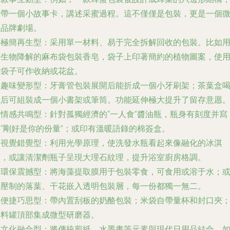
附帶一個小故事卡，講述采蜜過程。這不僅僅是包裝，更是一個
型品牌劇場。
.
極簡再生型
：采用單一材料、易于完全拆解回收的包裝。比如
可生物降解的麻布袋包裝香皂，袋子上印著簡約的植物圖案，使
后袋子可作收納或花盆。
.
趣味變形型
：牙膏管包裝展開后能折成一個小牙刷架；茶葉盒
完后可組裝成一個小書架或筆筒。功能延伸極大提升了留存意愿
.
情感共鳴型
：針對孤獨經濟的“一人食”醬油瓶，瓶身有刻度并寫
著“剛好是你的份量”；或印有溫暖語錄的棉簽盒。
.
視覺錯覺型
：利用光學原理，使洗發水瓶看起來像融化的冰淇
淋，或讓清潔劑瓶子呈現大理石紋理，提升浴室廚房格調。
.
環保震撼型
：將海藻提取膜用于包裝零食，可食用或溶于水；
用壓制的落葉、干花嵌入透明包裝層，每一份都獨一無二。
.
便捷巧思型
：帶內置刮板的奶酪包裝；米袋自帶量杯和封口夾
調料罐頂部集成微型研磨器。
.
文化融合型
：將傳統剪紙、水墨畫等元素與現代日用品結合，