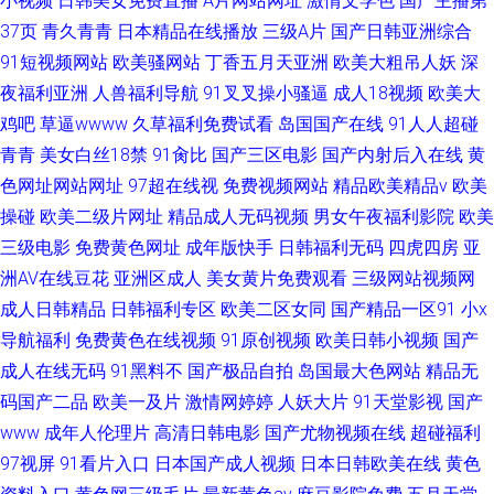
小视频
日韩美女免费直播
A片网站网址
激情文学色
国产主播第
37页
青久青青
日本精品在线播放
三级A片
国产日韩亚洲综合
91短视频网站
欧美骚网站
丁香五月天亚洲
欧美大粗吊人妖
深
夜福利亚洲
人兽福利导航
91叉叉操小骚逼
成人18视频
欧美大
鸡吧
草逼wwww
久草福利免费试看
岛国国产在线
91人人超碰
青青
美女白丝18禁
91肏比
国产三区电影
国产内射后入在线
黄
色网址网站网址
97超在线视
免费视频网站
精品欧美精品v
欧美
操碰
欧美二级片网址
精品成人无码视频
男女午夜福利影院
欧美
三级电影
免费黄色网址
成年版快手
日韩福利无码
四虎四房
亚
洲AV在线豆花
亚洲区成人
美女黄片免费观看
三级网站视频网
成人日韩精品
日韩福利专区
欧美二区女同
国产精品一区91
小x
导航福利
免费黄色在线视频
91原创视频
欧美日韩小视频
国产
成人在线无码
91黑料不
国产极品自拍
岛国最大色网站
精品无
码国产二品
欧美一及片
激情网婷婷
人妖大片
91天堂影视
国产
www
成年人伦理片
高清日韩电影
国产尤物视频在线
超碰福利
97视屏
91看片入口
日本国产成人视频
日本日韩欧美在线
黄色