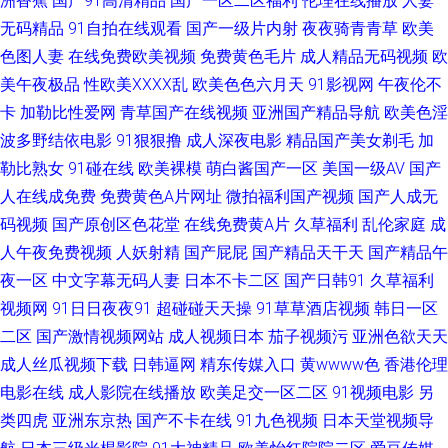
洲香蕉
国产91高清精品
国产一区二区福利
伦理在线播放
人妻
国产精品韩日 欧美色图色 日韩h片网站 91白虎丝袜萝莉 www97色 亚洲影院
无码精品
91自拍在线观看
国产一级片内射
夜夜骑青青草
欧美
色图人妻
在线免费欧美视频
免费黄色毛片
成人精品无码视频
欧
老司机 97在线超碰 操碰视频免费 豆花国产mv 国产区五五区 内射人妻14p
美午夜极品
性欧美ⅩⅩⅩⅩ乱
欧美色色六月天
91影视网
午夜伦不
卡
加勒比性爱网
青草国产在线视频
亚洲国产精品导航
欧美色淫
日韩精品国产精品 91福利导 99TV污黄 福利视频网址 狼友www 人妻熟女一
波多野结依电影
91狠狠撸
成人深夜电影
精品国产美女剃毛
加
勒比熟女
91碰在线
欧美裸模
萌白酱国产一区
美国一级AV
国产
级片 五月狼人AV AV东方无码 国产精品打炮自拍 青青热久 欧美第一页www
人在线成免费
免费黄色A片网址
微拍福利国产视频
国产人成无
码视频
国产原创区色花堂
在线免费黄A片
久草福利
乱伦家庭
成
无码爆乳久久 国产日韩乱 女同六区 日韩有码au 成人超碰 欧美激情熟妇 少妇
人午夜免费视频
人妖射精
国产屁屁
国产精品天干天
国产精品午
黑丝足交 人妻精品二区在线 欧亚另类综合 欧美极品性爱 伊人在线成人av 99
夜一区
中文字幕无码人妻
日本不卡二区
国产日韩91
久草福利
视频网
91日日夜夜91
超碰碰天天操
91草草酒店视频
韩日一区
色导航 国产精品吃瓜视频 韩日操逼无码 欧美精品另类 亚洲欧美ts热舞 97大
二区
国产激情视频网站
成人视频日本
茄子视频污
亚洲色欲天天
成人丝瓜视频下载
日韩逼网
精东传媒入口
黄wwww色
香港伦理
香蕉热播 成人论理视屏 国产色五月婷婷 欧美成人99密芽 婷婷爱香蕉 综合无
电影在线
成人影院在线播放
欧美足交一区二区
91视频电影
另
类四虎
亚洲东京热
国产不卡在线
91九色视频
日本天堂视频导
码中文网 AV男人网光在线 黄色三级片网址 青青操在线 午夜三级网站 91老司