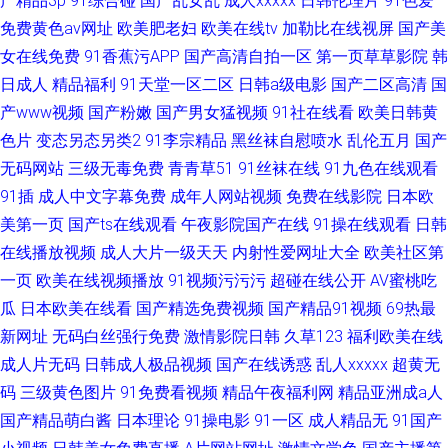
产精品3p
91综合碰
国产乱女乱
成人xxxxx
日韩伦理片
91色爱
免费黄色av网址
欧美肥老妇
欧美在线tv
加勒比在线视屏
国产美
女在线免费
91香蕉污APP
国产高清自拍一区
第一页草草影院
韩
日成人
精品福利
91天堂一区二区
日韩a级电影
国产二区高清
国
产www视频
国产粉嫩
国产男女猛视频
91社在线看
欧美日韩黄
色片
变态另态另类2
91李宗精品
黑丝袜自慰喷水
乱伦五月
国产
无码网站
三级无毒免费
青青草51
91丝袜在线
91九色在线观看
91插
成人中文字幕免费
成年人网站视频
免费在线影院
日本欧
美第一页
国产ts在线观看
午夜影院国产在线
91操在线观看
日韩
在线播放视频
成人大片一级天天
内射性爱网址大全
欧美社区第
一页
欧美在线视频播放
91视频污污污
超碰在线公开
AV蜜桃吃
瓜
日本欧美在线看
国产精选免费视频
国产精品91视频
69热最
新网址
无码白丝强行免费
激情影院日韩
久草123
福利欧美在线
成人片无码
日韩成人极品视频
国产在线诱惑
乱人xxxxx
超黄无
码
三级黄色图片
91免费看视频
精品午夜福利网
精品亚洲成a人
国产精品萌白酱
日本理论
91操电影
91一区
成人精品无
91国产