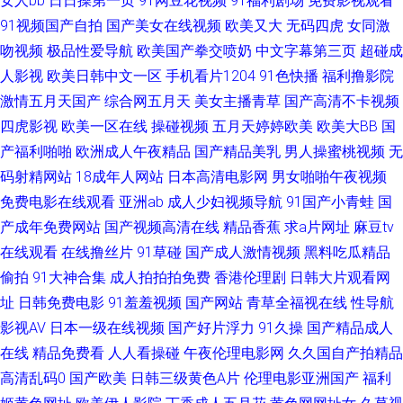
女人bb
日日操第一页
91网豆花视频
91福利剧场
免费影视观看
91视频国产自拍
国产美女在线视频
欧美又大
无码四虎
女同激
综合素人 黄色电影视频网 青青草社区 亚洲超碰自拍 九一看片 欧美日韩色图
吻视频
极品性爱导航
欧美国产拳交喷奶
中文字幕第三页
超碰成
国产91在线播放 欧美人妻BBw 影音先锋俺去啦 国产在线日韩二区 91孕妇在
人影视
欧美日韩中文一区
手机看片1204
91色快播
福利撸影院
激情五月天国产
综合网五月天
美女主播青草
国产高清不卡视频
线 国产一区二区11 97激情97激情 爱豆传媒映画 久久偷拍视频精品 日韩国
四虎影视
欧美一区在线
操碰视频
五月天婷婷欧美
欧美大BB
国
产福利啪啪
欧洲成人午夜精品
国产精品美乳
男人操蜜桃视频
无
产久久 91在线小视频 国产无套免费视频 日韩欧美亚州 国产视频久草 欧美另
码射精网站
18成年人网站
日本高清电影网
男女啪啪午夜视频
免费电影在线观看
亚洲ab
成人少妇视频导航
91国产小青蛙
国
类A片 天天日夜 91网战观看 超碰在线看 黑丝美女被入 日本a∨无码 伊人资源
产成年免费网站
国产视频高清在线
精品香蕉
求a片网址
麻豆tv
在线观看
在线撸丝片
91草碰
国产成人激情视频
黑料吃瓜精品
站 91作爱 国产ts另类人妖 日韩精品网 91在线微拍视频 福利成人在线 精品
偷拍
91大神合集
成人拍拍拍免费
香港伦理剧
日韩大片观看网
91国产0 午夜成人AV导航 www黑料尤物 久热官网 熟女91网 91碰碰 欧美AⅤ
址
日韩免费电影
91羞羞视频
国产网站
青草全福视在线
性导航
影视AV
日本一级在线视频
国产好片浮力
91久操
国产精品成人
www久草 日韩激情色图 蜜桃网性爱 五月天韩国不卡 91亚色视频 成人免费
在线
精品免费看
人人看操碰
午夜伦理电影网
久久国自产拍精品
高清乱码0
国产欧美
日韩三级黄色A片
伦理电影亚洲国产
福利
视频网 激情五月天色色 日本老熟女HD 中文字幕日本熟女 超碰碰av 后入在