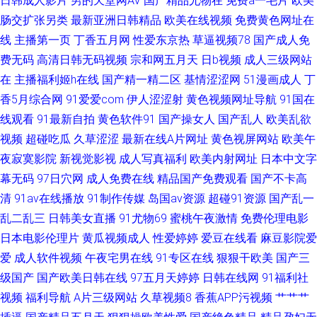
日韩成人影片
男的天堂网AV
国产精品尤物在
免费a一毛片
欧美
肠交扩张另类
最新亚洲日韩精品
欧美在线视频
免费黄色网址在
91成人社区电影 草草视频 精品二区精品 色网在线观看 大香蕉伊人干 色中色
线
主播第一页
丁香五月网
性爱东京热
草逼视频78
国产成人免
费无码
高清日韩无码视频
宗和网五月天
日b视频
成人三级网站
综合色图
在
主播福利姬h在线
国产精一精二区
基情涩涩网
51漫画成人
丁
香5月综合网
91爱爱com
伊人涩涩射
黄色视频网址导航
91国在
线观看
91最新自拍
黄色软件91
国产操女人
国产乱人
欧美乱欲
视频
超碰吃瓜
久草涩涩
最新在线A片网址
黄色视屏网站
欧美午
夜寂寞影院
新视觉影视
成人写真福利
欧美内射网址
日本中文字
幕无码
97日穴网
成人免费在线
精品国产免费观看
国产不卡高
清
91av在线播放
91制作传媒
岛国av资源
超碰91资源
国产乱一
乱二乱三
日韩美女直播
91尤物69
蜜桃午夜激情
免费伦理电影
日本电影伦理片
黄瓜视频成人
性爱婷婷
爱豆在线看
麻豆影院爱
爱
成人软件视频
午夜宅男在线
91专区在线
狠狠干欧美
国产三
级国产
国产欧美日韩在线
97五月天婷婷
日韩在线网
91福利社
视频
福利导航
A片三级网站
久草视频8
香蕉APP污视频
艹艹艹