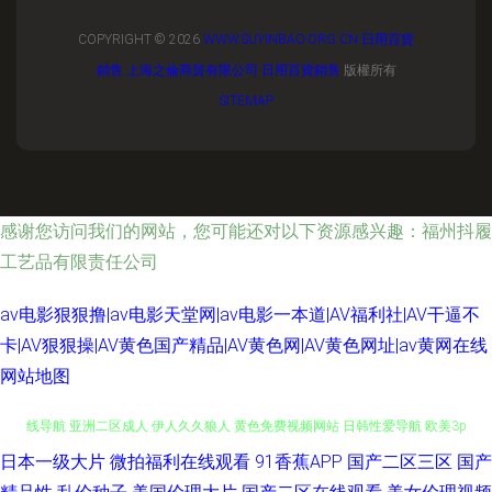
COPYRIGHT © 2026
WWW.SUYINBAO.ORG.CN
日用百貨
銷售
上海之倫商貿有限公司
日用百貨銷售
版權所有
SITEMAP
感谢您访问我们的网站，您可能还对以下资源感兴趣：福州抖履
工艺品有限责任公司
av电影狠狠撸|av电影天堂网|av电影一本道|AV福利社|AV干逼不
卡|AV狠狠操|AV黄色国产精品|AV黄色网|AV黄色网址|av黄网在线
网站地图
日本一级大片
微拍福利在线观看
91香蕉APP
国产二区三区
国产
国产91青青视频 99欧美不能看 青娱福利视频在线 婷婷她六月天 午夜视频在