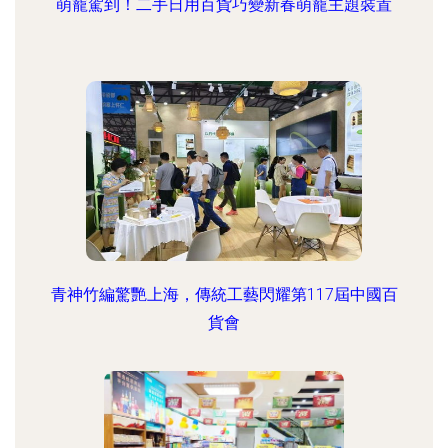
萌寵駕到！二手日用百貨巧變新春萌寵主題裝置
青神竹編驚艷上海，傳統工藝閃耀第117屆中國百
貨會