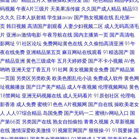
插逼
国产精品五月天
狠狠操欧美性爱
国产绝色精品
精品孕妇无
码视频
午夜A片三级片
天美果冻传媒
久久国产成人精品
精品93
久久久
日本人妖射精
学生妹avav
国产熟女视频在线
乱伦第一
页
韩日视频
高清国产剧观看
人妻少妇视频二区
成人无码高清毛
片
亚洲av激情电影
午夜导航在线
国内主播第一页
国产高清电
影网址
91社区论坛
免费网站黄色在线
久久偷拍高清亚洲
91午
夜在线免费
亚洲精品第五页
麻豆网站在线观看
91精选国产
国
产精品亚洲
黄色三级成年
五月天婷婷爱
国产不卡小视频
AV色
哟哟
亚洲天堂丁香五月
91社网
美女视频黄全免费
国产精品第
一页国
另类区另类欧美
欧美色图乱伦小说
免费成人软件
黄色网
址视频播放
国产日产美产精品
成人午夜视频
伦理视频网站
黄色
18禁网站
亚洲无码视频在线
成人无码看片
91原创社区
伦理电
影香港
成人免费
蜜桃91色色
A片视频网
国产自在线
操欧美老女
人
人人97综合精品
岛国免费
国产无码一二
蜜桃tv网站入口
国
产第66页
另类国产在线
熟女自拍偷拍
青青久视频
久草新视频
在线
激情深爱欧美激情
91视频官网国产
狠狠操-91
91我要操
国