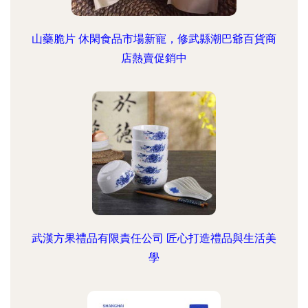
山藥脆片 休閑食品市場新寵，修武縣潮巴爺百貨商
店熱賣促銷中
武漢方果禮品有限責任公司 匠心打造禮品與生活美
學