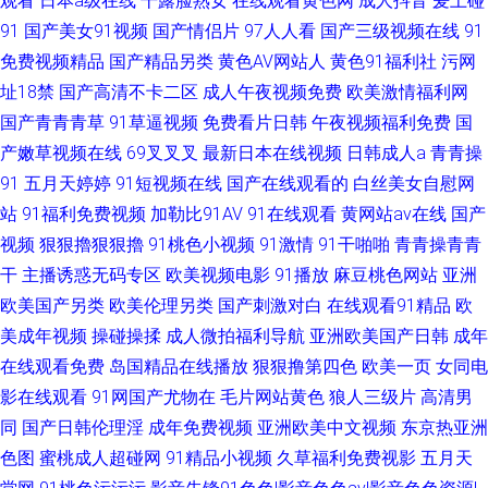
观看
日本a级在线
干露脸熟女
在线观看黄色网
成人抖音
爰上碰
91
国产美女91视频
国产情侣片
97人人看
国产三级视频在线
91
免费视频精品
国产精品另类
黄色AV网站人
黄色91福利社
污网
址18禁
国产高清不卡二区
成人午夜视频免费
欧美激情福利网
国产青青青草
91草逼视频
免费看片日韩
午夜视频福利免费
国
产嫩草视频在线
69叉叉叉
最新日本在线视频
日韩成人a
青青操
91
五月天婷婷
91短视频在线
国产在线观看的
白丝美女自慰网
站
91福利免费视频
加勒比91AV
91在线观看
黄网站av在线
国产
视频
狠狠擼狠狠擼
91桃色小视频
91激情
91干啪啪
青青操青青
干
主播诱惑无码专区
欧美视频电影
91播放
麻豆桃色网站
亚洲
欧美国产另类
欧美伦理另类
国产刺激对白
在线观看91精品
欧
美成年视频
操碰操揉
成人微拍福利导航
亚洲欧美国产日韩
成年
在线观看免费
岛国精品在线播放
狠狠撸第四色
欧美一页
女同电
影在线观看
91网国产尤物在
毛片网站黄色
狼人三级片
高清男
同
国产日韩伦理淫
成年免费视频
亚洲欧美中文视频
东京热亚洲
色图
蜜桃成人超碰网
91精品小视频
久草福利免费视影
五月天