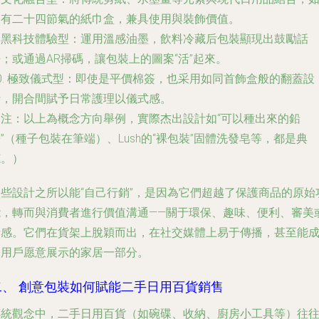
印有二十四節氣的紙巾盒，兼具使用與裝飾價值。
.
黑科技體驗型
：運用溫感油墨，飲料冷藏后包裝顯現出鼓勵話
；或通過AR掃碼，讓包裝上的圖案“活”起來。
0.
極致儀式型
：即使是平價棉簽，也采用如同首飾盒般的翻蓋設
計，開合間賦予日常護理以儀式感。
（注：以上為概念方向舉例，實際杰出設計如“可以種出來的鉛
”（種子包裝在筆端）、Lush的“裸包裝”固體洗發皂等，都是典
范。）
這些設計之所以能“自己行銷”，是因為它們超越了保護商品的原始
能，轉而與消費者進行價值溝通——關于環保、趣味、便利、審美
情感。它們在貨架上脫穎而出，在社交媒體上易于傳播，甚至能
為用戶愿意展示的家居一部分。
二、 創意包裝如何賦能二手日用百貨銷售
傳統觀念中，二手日用百貨（如碗碟、收納、廚房小工具等）往