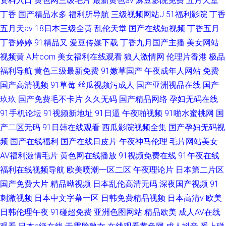
资料入口
黄色网三级毛片
最新黄色av
麻豆影院免费
五月天堂
丁香
国产精品水多
福利所导航
三级视频网站J
51福利影院
丁香
五月天av
18日本三级全黄
乱伦天堂
国产在线短视频
丁香五月
丁香婷婷
91精品又
爱豆传媒下载
丁香九月国产主播
美女网站
视频黄
A片com
美女福利在线观看
狼人激情网
伦理片香港
极品
福利导航
黄色三级最新免费
91嫩草国产
午夜成年人网站
免费
国产高清视频
91草莓
丝瓜视频污成人
国产亚洲视品在线
国产
玖玖
国产免费毛不卡片
久久无码
国产精品网络
孕妇无码在线
91手机论坛
91视频新地址
91日逼
午夜啪视频
91啪水蜜桃网
国
产二区无码
91日韩在线观看
西瓜影院视频全集
国产孕妇无码视
频
国产在线福利
国产在线日皮片
午夜神马伦理
毛片网站美女
AV福利激情毛片
黄色网在线播放
91视频免费在线
91午夜在线
福利在线视频导航
欧美喷潮一区二区
午夜理论片
日本第二片区
国产免费大片
精品呦视频
日本乱伦高清无码
深夜国产视频
91
刺激视频
日本中文字幕一区
日韩免费精品视频
日本高清v
欧美
日韩伦理午夜
91碰超免费
亚洲色图网站
精品欧美
成人AV在线