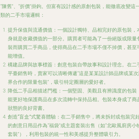
“陳舊”、“折價”掛鉤。但富有設計感的原創包裝，能徹底改變這
品類的二手市場邏輯：
提升保值與流通價值
：一個設計獨特、品相完好的原包裝，
身就是收藏價值的一部分。購買者可能為了一份絕版或限量
裝而購買二手商品，使得商品在二手市場不僅不掉價，甚至
能增值。
構建品牌與故事標簽
：創意包裝自帶故事和設計理念。在二
平臺銷售時，賣家可以清晰傳遞“這是某某設計師品牌或某次
界合作的限量包裝”，吸引特定圈層的愛好者。
降低二手品相描述門檻
：一個堅固、美觀且有辨識度的包裝
能更好地保護商品在多次流轉中保持品相。包裝本身成了商
狀態的良好背書。
創造“盲盒”式驚喜體驗
：在二手銷售中，將未拆封或包裝完
的創意日用品作為“福袋”或主題套裝出售（如“北歐風廚房小
套裝”），利用包裝的統一性和美感提升整體吸引力。