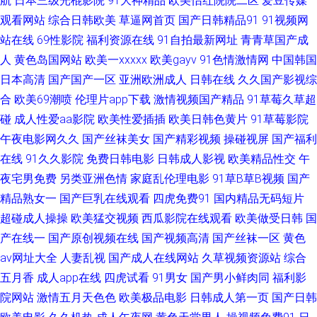
航
日本三级光棍影院
91大神精品
欧美怡红院院二区
爱豆传媒
观看网站
综合日韩欧美
草逼网首页
国产日韩精品91
91视频网
机色色 超碰天天干天天操 九一视频免费观看 伪娘互操 91se白浆 99豆花日本
站在线
69性影院
福利资源在线
91自拍最新网址
青青草国产成
视频 黄射网站91 欧美福利网站 人妻玖玖 日本蜜桃综合网 天天干在线激情
人
黄色岛国网站
欧美一xxxxx
欧美gayv
91色情激情网
中国韩国
日本高清
国产国产一区
亚洲欧洲成人
日韩在线
久久国产影视综
1024国产毛片 白嫩玉足足交 福利网av 韩国三级视频网站 91极品探花 豆花
合
欧美69潮喷
伦理片app下载
激情视频国产精品
91草莓久草超
碰
成人性爱aa影院
欧美性爱插插
欧美日韩色黄片
91草莓影院
入口官网 国产在线骚货群p 欧美成人TV 日本色色图 91蜜桃麻豆 成人天蚕91
午夜电影网久久
国产丝袜美女
国产精彩视频
操碰视屏
国产福利
在线
91久久影院
免费日韩电影
日韩成人影视
欧美精品性交
午
国产精品官网 欧美大肥婆p 人人摸人人爱 91青娱乐首页 成人黄色电影网址
夜宅男免费
另类亚洲色情
家庭乱伦理电影
91草B草B视频
国产
另类伊人vv 欧美涩涩视频 婷婷五月天亚洲 91视频导航 大香蕉AV网 久久蜜芽
精品熟女一
国产巨乳在线观看
四虎免费91
国内精品无码短片
超碰成人操操
欧美猛交视频
西瓜影院在线观看
欧美做受日韩
国
影视 欧美亚州色的图 91黑丝视频网站 影音先锋男人站 超碰色色人人 久草手
产在线一
国产原创视频在线
国产视频高清
国产丝袜一区
黄色
av网址大全
人妻乱视
国产成人在线网站
久草视频资源站
综合
机在线视频 伊人大香蕉91 超碰在线人 九九成人伊人 美女看片 青青草视频国
五月香
成人app在线
四虎试看
91男女
国产男小鲜肉同
福利影
院网站
激情五月天色色
欧美极品电影
日韩成人第一页
国产日韩
产 五月丁香色图 在线豆花黑料9 超碰青青草原 韩日屄视频 伦理片大香蕉 亚