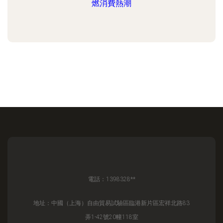
燃消費熱潮
電話：1398328**
地址：中國（上海）自由貿易試驗區臨港新片區宏祥北路83
弄1-42號20幢118室