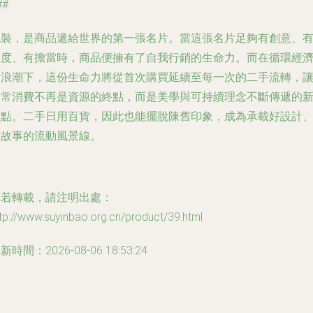
##
包裝，是商品遞給世界的第一張名片。當這張名片足夠有創意、
溫度、有擔當時，商品便擁有了自我行銷的生命力。而在循環經
的浪潮下，這份生命力將從首次購買延續至每一次的二手流轉，
日常消費不再是資源的終點，而是美學與可持續理念不斷傳遞的
起點。二手日用百貨，因此也能擺脫陳舊印象，成為承載好設計
好故事的流動風景線。
如若轉載，請注明出處：
tp://www.suyinbao.org.cn/product/39.html
新時間：2026-08-06 18:53:24