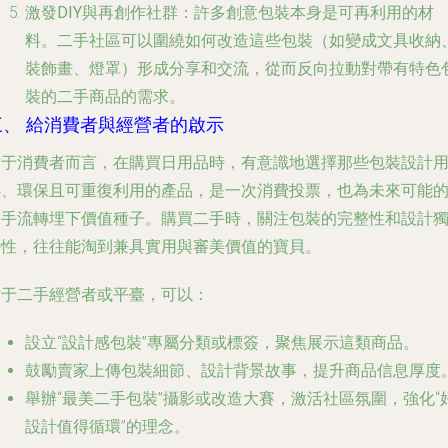
激發DIY與再創作社群
：許多創意包裝本身是可再利用的材
料。二手社區可以圍繞如何改造這些包裝（如變成文具收納
裝飾畫、燈罩）形成分享和交流，從而反向拉動對帶有特色
裝的二手商品的需求。
三、 給消費者與經營者的啟示
對于
消費者
而言，在購買日用品時，有意識地選擇那些包裝設計
心、環保且可重復利用的產品，是一次消費投票，也為未來可能
二手流轉埋下價值種子。購買二手時，關注包裝的完整性和設計
特性，往往能淘到兼具實用與審美價值的寶貝。
對于
二手經營者或平臺
，可以：
設立“設計感包裝”專屬分類或標簽，聚焦展示這類商品。
鼓勵賣家上傳包裝細節、設計背景故事，提升商品信息厚度
舉辦“最美二手包裝”攝影或改造大賽，激活社區氛圍，強化“
設計值得循環”的理念。