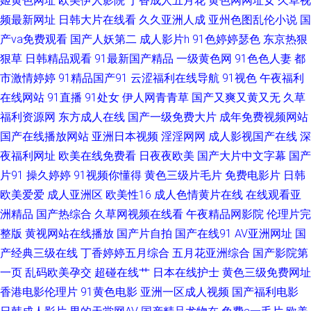
姬黄色网址
欧美伊人影院
丁香成人五月花
黄色网网址女
久草视
频最新网址
日韩大片在线看
久久亚洲人成
亚州色图乱伦小说
国
线 欧美性免一区 天天干无码 97国产在线观看 国产情侣第一页 欧美激情A图
产va免费观看
国产人妖第二
成人影片h
91色婷婷瑟色
东京热狠
狠草
日韩精品观看
91最新国产精品
一级黄色网
91色色人妻
都
自偷自拍做爱 国产伪娘ts在线 欧美妈穴 五月天社区在线 91迷奸精品 超碰卧
市激情婷婷
91精品国产91
云涩福利在线导航
91视色
午夜福利
艹 韩国无码AV 日韩熟女另类视频 91精品国产孕妇 国产精品偷综合 免费欧美
在线网站
91直播
91处女
伊人网青青草
国产又爽又黄又无
久草
福利资源网
东方成人在线
国产一级免费大片
成年免费视频网站
A片视频 午夜成人导航 91韩国黄色网页 成人超碰自拍 黑丝美女内射自慰 男
国产在线播放网站
亚洲日本视频
淫淫网网
成人影视国产在线
深
夜福利网址
欧美在线免费看
日夜夜欧美
国产大片中文字幕
国产
人午夜网站 日韩亚欧特 2026肏逼网 国产极品另类 av久色 日韩AV激情网 大
片91
操久婷婷
91视频你懂得
黄色三级片毛片
免费电影片
日韩
欧美爱爱
成人亚洲区
欧美性16
成人色情黄片在线
在线观看亚
香蕉97 亚洲第一夜 国产99 探花熟女 精品久久区 亚洲av青草影院 亚洲成人
洲精品
国产热综合
久草网视频在线看
午夜精品网影院
伦理片完
网站大全 含羞草porn 色色爽成人精品 国产午夜精品福利 91福利合集系列 东
整版
黄视网站在线播放
国产片自拍
国产在线91
AV亚洲网址
国
产经典三级在线
丁香婷婷五月综合
五月花亚洲综合
国产影院第
方成人AV在线 另类性爱影院 香蕉网伊人 91呦呦在线观看 豆花日韩成人社区
一页
乱码欧美孕交
超碰在线艹
日本在线护士
黄色三级免费网址
香港电影伦理片
91黄色电影
亚洲一区成人视频
国产福利电影
日本一本免费观看 91密桃视频 国产TS系里 蜜桃福利影院 天堂社一区二区